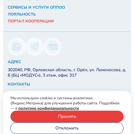
СЕРВИСЫ И УСЛУГИ ОППОО
ЛОЯЛЬНОСТЬ
ПОРТАЛ КООПЕРАЦИИ
АДРЕС
302040, РФ, Орловская область, г. Орёл, ул. Ломоносова, д.
6 (БЦ «МОДУС»), 3 этаж, офис 317
КОНТАКТЫ
8 910 202-48-57
Мы используем cookies и системы аналитики
info@orelrspp.ru
(Яндекс.Метрика) для улучшения работы сайта. Подробнее
— в
политике конфиденциальности
.
Принять
© ООО «Объединение промышленников и предпринимателей
Орловской области».
2026
г.
Отклонить
Политика конфиденциальности