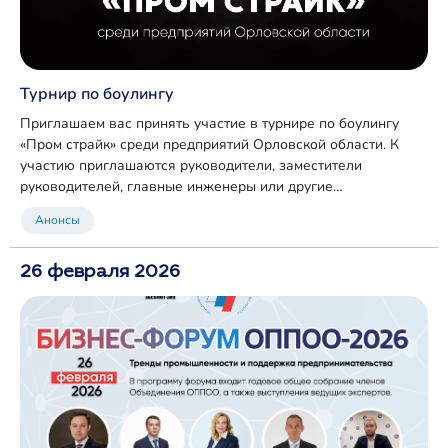
Турнир по боулингу
Приглашаем вас принять участие в турнире по боулингу
«Пром страйк» среди предприятий Орловской области. К
участию приглашаются руководители, заместители
руководителей, главные инженеры или другие
представители руководящего состава — на усмотрение
Анонсы
руководства предприятия. От каждой компании может
участвовать не более двух человек, а команды будут
26 февраля 2026
сформированы путём жеребьёвки.